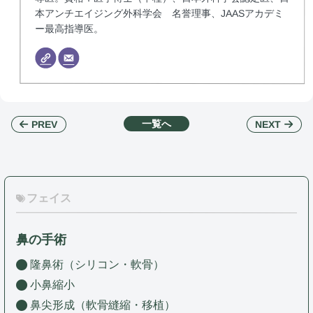
本アンチエイジング外科学会 名誉理事、JAASアカデミ
ー最高指導医。
一覧へ
NEXT
PREV
フェイス
鼻の手術
隆鼻術（シリコン・軟骨）
小鼻縮小
鼻尖形成（軟骨縫縮・移植）