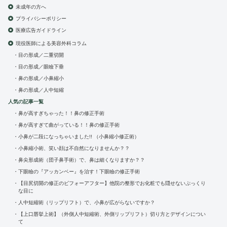
未成年の方へ
プライバシーポリシー
医療広告ガイドライン
現役医師による美容外科コラム
目の形成／二重切開
目の形成／眼瞼下垂
鼻の形成／小鼻縮小
鼻の形成／人中短縮
人気の記事一覧
鼻が高すぎちゃった！！鼻の修正手術
鼻が高すぎて曲がっている！！鼻の修正手術
小鼻が二段になっちゃいました!! （小鼻縮小修正術）
小鼻縮小術、笑い顔は不自然になりませんか？？
鼻尖形成術（団子鼻手術）で、鼻は細くなりますか？？
下眼瞼の『アッカンベー』を治す！下眼瞼の修正手術
【目尻切開の修正のビフォーアフター】他院の整形でお化粧でも隠せないぷっくり
な目に
人中短縮術（リップリフト）で、小鼻が広がらないですか？
【上口唇挙上術】（外側人中短縮術、外側リップリフト）切り方とデザインについ
て