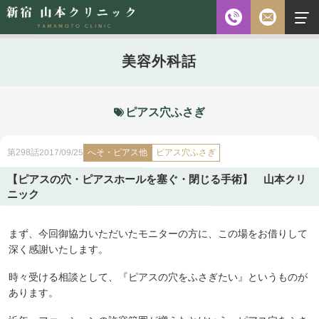
お電話
美容外科話
診察時間
平日 10:00～18:00（最終受付時間18:00）
土曜 10:00～18:00（最終受付時間17:30）
休診日 水・日・祝日
ピアス穴ふさぎ
ご予約前に必ず下記のページをご確認ください。
へそ・ピアス他
2017/09/25
第298話
ピアス穴ふさぎ
ご予約について
【ピアスの穴・ピアスホールを塞ぐ・閉じる手術】 山本クリ
ニック
無料相談
メールフォーム
まず、今回御協力いただいたモニターの方に、この場をお借りして
※初診の方専用
深く感謝いたします。
時々受ける相談として、『ピアスの穴をふさぎたい』というものが
無料相談・
あります。
03-5315-4391
ご予約・
お問い合わせ