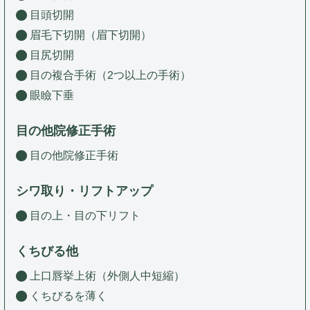
目頭切開
眉毛下切開（眉下切開）
目尻切開
目の複合手術（2つ以上の手術）
眼瞼下垂
目の他院修正手術
目の他院修正手術
シワ取り・リフトアップ
目の上・目の下リフト
くちびる他
上口唇挙上術（外側人中短縮）
くちびるを薄く