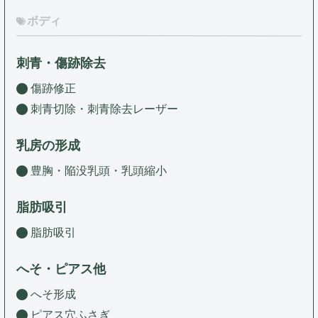
ボディ
刺青・傷跡除去
傷跡修正
刺青切除・刺青除去レーザー
乳房の形成
豊胸・陥没乳頭・乳頭縮小
脂肪吸引
脂肪吸引
へそ・ピアス他
へそ形成
ピアス穴ふさぎ