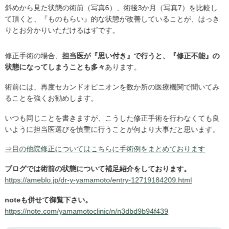
斜めから見た状態の術前（写真6）、術後3か月（写真7）を比較し
て頂くと、『ものもらい』的な状態が改善していることが、はっき
りとお分かりいただけるはずです。
修正手術の場合、
担当医が『思い付き』で行うと、『修正不能』の
状態になってしまうことも多々
あります。
術前には、再度セカンドオピニオンを数か所の医療機関で聞いてみ
ることを強くお勧めします。
いつも同じことを書きますが、こうした修正手術を行わなくても良
いように担当医選びを慎重に行うことが何より大事だと思います。
⇒目の他院修正についてはこちらに手術例をまとめております
ブログでは術前の状態について補足紹介をしております。
https://ameblo.jp/dr-y-yamamoto/entry-12719184209.html
noteも併せて御覧下さい。
https://note.com/yamamotoclinic/n/n3dbd9b94f439