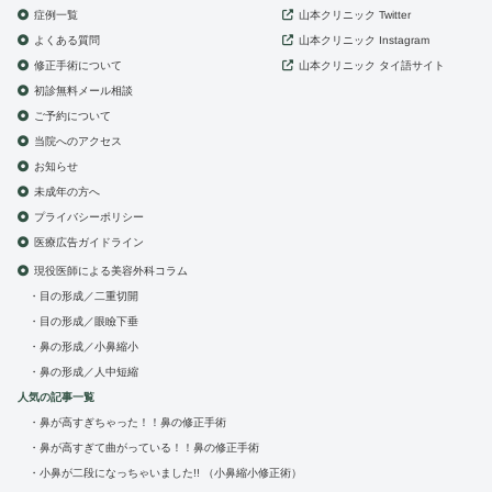
症例一覧
山本クリニック
Twitter
よくある質問
山本クリニック
Instagram
修正手術について
山本クリニック
タイ語サイト
初診無料メール相談
ご予約について
当院へのアクセス
お知らせ
未成年の方へ
プライバシーポリシー
医療広告ガイドライン
現役医師による美容外科コラム
目の形成／二重切開
目の形成／眼瞼下垂
鼻の形成／小鼻縮小
鼻の形成／人中短縮
人気の記事一覧
鼻が高すぎちゃった！！鼻の修正手術
鼻が高すぎて曲がっている！！鼻の修正手術
小鼻が二段になっちゃいました!! （小鼻縮小修正術）