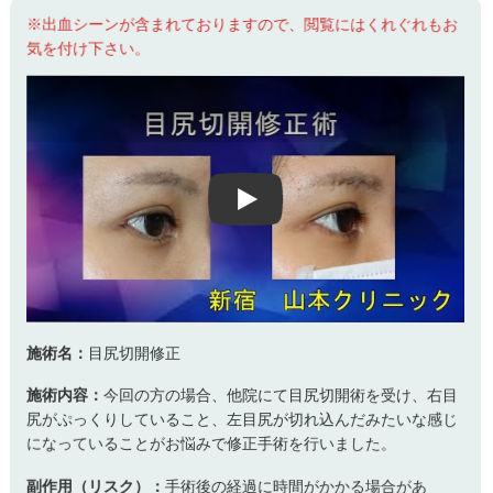
※出血シーンが含まれておりますので、閲覧にはくれぐれもお
気を付け下さい。
Play
施術名：
目尻切開修正
施術内容：
今回の方の場合、他院にて目尻切開術を受け、右目
尻がぷっくりしていること、左目尻が切れ込んだみたいな感じ
になっていることがお悩みで修正手術を行いました。
副作用（リスク）：
手術後の経過に時間がかかる場合があ