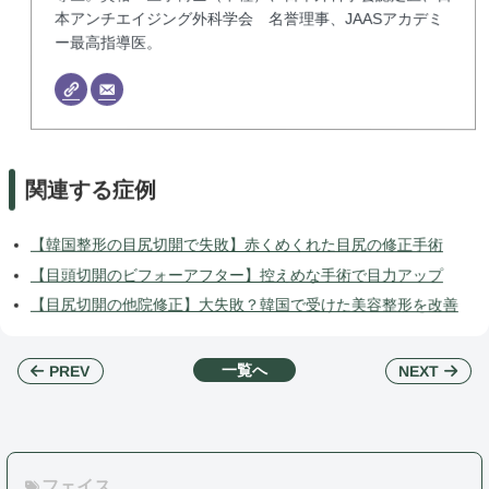
本アンチエイジング外科学会 名誉理事、JAASアカデミ
ー最高指導医。
関連する症例
【韓国整形の目尻切開で失敗】赤くめくれた目尻の修正手術
【目頭切開のビフォーアフター】控えめな手術で目力アップ
【目尻切開の他院修正】大失敗？韓国で受けた美容整形を改善
一覧へ
NEXT
PREV
フェイス