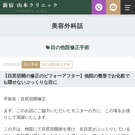
お電話
美容外科話
診察時間
平日 10:00～18:00（最終受付時間18:00）
土曜 10:00～18:00（最終受付時間17:30）
休診日 水・日・祝日
目の他院修正手術
ご予約前に必ず下記のページをご確認ください。
目の手術
2024/01/13
目の他院修正手術
ご予約について
【目尻切開の修正のビフォーアフター】他院の整形でお化粧で
も隠せないぷっくりな目に
無料相談
メールフォーム
手術名：目尻切開修正
※初診の方専用
まず、このお話にご協力いただいたモニターの方に、この場をお借
りして深謝いたします。
無料相談・
03-5315-4391
この方は、他院にて目尻切開術を受け、右目尻がぷっくりしている
ご予約・
お問い合わせ