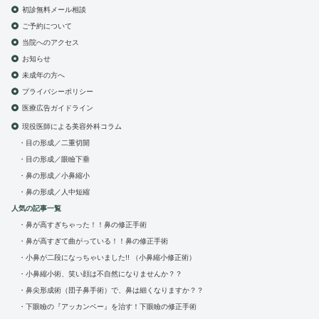
初診無料メール相談
ご予約について
当院へのアクセス
お知らせ
未成年の方へ
プライバシーポリシー
医療広告ガイドライン
現役医師による美容外科コラム
目の形成／二重切開
目の形成／眼瞼下垂
鼻の形成／小鼻縮小
鼻の形成／人中短縮
人気の記事一覧
鼻が高すぎちゃった！！鼻の修正手術
鼻が高すぎて曲がっている！！鼻の修正手術
小鼻が二段になっちゃいました!! （小鼻縮小修正術）
小鼻縮小術、笑い顔は不自然になりませんか？？
鼻尖形成術（団子鼻手術）で、鼻は細くなりますか？？
下眼瞼の『アッカンベー』を治す！下眼瞼の修正手術