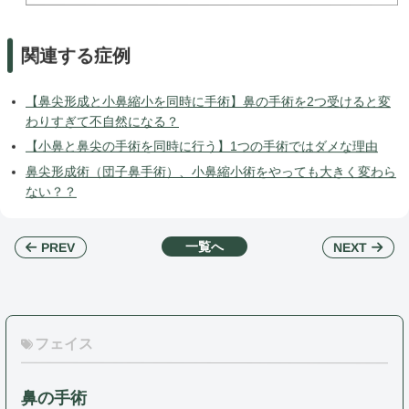
関連する症例
【鼻尖形成と小鼻縮小を同時に手術】鼻の手術を2つ受けると変
わりすぎて不自然になる？
【小鼻と鼻尖の手術を同時に行う】1つの手術ではダメな理由
鼻尖形成術（団子鼻手術）、小鼻縮小術をやっても大きく変わら
ない？？
一覧へ
NEXT
PREV
フェイス
鼻の手術