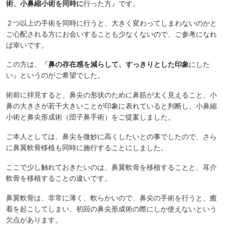
術、小鼻縮小術を同時に
行った方』です。
２つ以上の手術を同時に行うと、大きく変わってしまわないのかと
ご心配される方にお会いすることも少なくないので、ご参考になれ
ば幸いです。
この方は、『
鼻の存在感を減らして、すっきりとした印象
にした
い』というのがご希望でした。
術前に拝見すると、鼻尖の形状のために鼻筋が太く見えること、小
鼻の大きさが若干大きいことが印象に表れていると判断し、小鼻縮
小術と鼻尖形成術（団子鼻手術）をご提案しました。
ご本人としては、鼻尖を微妙に高くしたいとの事でしたので、さら
に鼻翼軟骨移植も同時に施行することにしました。
ここで少し触れておきたいのは、鼻翼軟骨を移植することと、耳介
軟骨を移植することの違いです。
鼻翼軟骨は、非常に薄く、軟らかいので、鼻尖の手術を行うと、癒
着を起こしてしまい、初回の鼻尖形成術の際にしか使えないという
欠点があります。