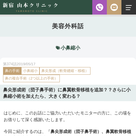
お電話
美容外科話
診察時間
平日 10:00～18:00（最終受付時間18:00）
土曜 10:00～18:00（最終受付時間17:30）
休診日 水・日・祝日
小鼻縮小
ご予約前に必ず下記のページをご確認ください。
2019/05/17
第374話
鼻の手術
小鼻縮小
鼻尖形成（軟骨縫縮・移植）
ご予約について
鼻の複合手術（2つ以上の手術）
鼻尖形成術（団子鼻手術）に鼻翼軟骨移植を追加？？さらに小
無料相談
メールフォーム
鼻縮小術を加えたら、大きく変わる？
※初診の方専用
はじめに、このお話にご協力いただいたモニターの方に、この場を
お借りして深く感謝いたします。
無料相談・
03-5315-4391
ご予約・
今回ご紹介するのは、『
鼻尖形成術（団子鼻手術）、鼻翼軟骨移植
お問い合わせ