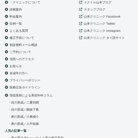
・クリニックについて
ドクトル山本ブログ
診療案内
スタッフブログ
山本クリニック
料金案内
Facebook
症例一覧
山本クリニック
Twitter
よくある質問
山本クリニック
Instagram
修正手術について
山本クリニック
タイ語サイト
初診無料メール相談
ご予約について
当院へのアクセス
お知らせ
未成年の方へ
プライバシーポリシー
医療広告ガイドライン
現役医師による美容外科コラム
目の形成／二重切開
目の形成／眼瞼下垂
鼻の形成／小鼻縮小
鼻の形成／人中短縮
人気の記事一覧
鼻が高すぎちゃった！！鼻の修正手術