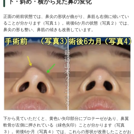
下・斜め・横から見た鼻の変化
正面の術前状態では、鼻尖の形状が曲がり、鼻筋も右側に傾いてい
ることが分かります（写真１）。術後6か月の状態（写真２）では、
鼻尖の形も整い、鼻筋の傾きも改善しています。
下から見ていただくと、黄色い矢印部分にプロテーゼがあり、鼻翼
軟骨が左側に押されている（緑色矢印）ことが分かります（写真
３）。術後6か月（写真４）では、これらの形状が改善したことがお