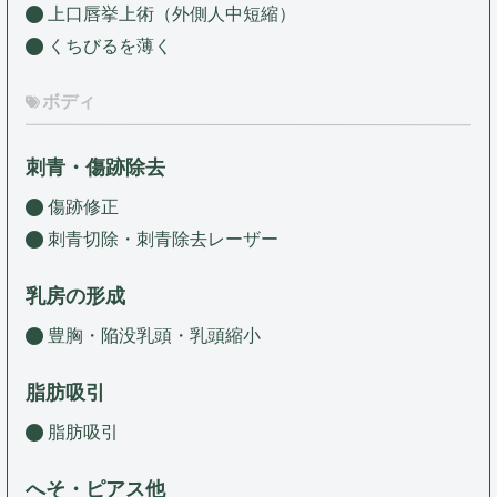
上口唇挙上術（外側人中短縮）
くちびるを薄く
ボディ
刺青・傷跡除去
傷跡修正
刺青切除・刺青除去レーザー
乳房の形成
豊胸・陥没乳頭・乳頭縮小
脂肪吸引
脂肪吸引
へそ・ピアス他