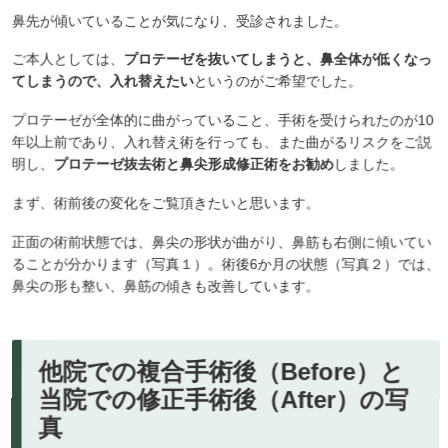
鼻先が傾いていることが気になり、受診されました。
ご本人としては、
プロテーゼを抜いてしまうと、鼻全体が低くなっ
てしまうので、入れ替えたい
というのがご希望でした。
プロテーゼが全体的に曲がっていること、手術を受けられたのが10
年以上前であり、入れ替え術を行っても、また曲がるリスクをご説
明し、
プロテーゼ抜去術と鼻尖形成修正術をお勧め
しました。
まず、術前後の変化をご覧頂きたいと思います。
正面の術前状態では、鼻尖の形状が曲がり、鼻筋も右側に傾いてい
ることが分かります（写真１）。術後6か月の状態（写真２）では、
鼻尖の形も整い、鼻筋の傾きも改善しています。
他院での複合手術後（Before）と
当院での修正手術後（After）の写
真