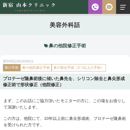
お電話
美容外科話
診察時間
平日 10:00～18:00（最終受付時間18:00）
土曜 10:00～18:00（最終受付時間17:30）
休診日 水・日・祝日
鼻の他院修正手術
ご予約前に必ず下記のページをご確認ください。
2024/06/11
第509話
鼻の手術
鼻の他院修正手術
鼻の複合手術（2つ以上の手術）
ご予約について
プロテーゼ隆鼻術後に傾いた鼻先を、シリコン除去と鼻尖形成
修正術で形状修正（他院修正）
無料相談
メールフォーム
※初診の方専用
まず、このお話にご協力頂いたモニターの方に、この場をお借りし
て深謝いたします。
この方は、他院にて、10年以上前に鼻尖形成術、プロテーゼ隆鼻術
無料相談・
03-5315-4391
ご予約・
を受けられた方です。
お問い合わせ