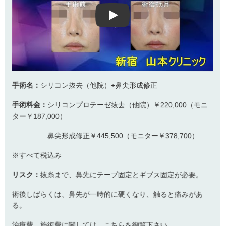
Play
手術名：
シリコン抜去（他院）+鼻尖形成修正
手術料金：
シリコンプロテーゼ抜去（他院）￥220,000（モニ
ター￥187,000）
鼻尖形成修正￥445,500（モニター￥378,700）
※すべて税込み
リスク：
抜糸まで、鼻先にテープ固定とギブス固定が必要。
術後しばらくは、鼻先が一時的に硬くなり、触ると痛みがあ
る。
治療費、施術費に関しては、こちらを御覧下さい。