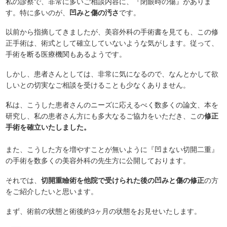
私の診察で、非常に多いご相談内容に、『閉眼時の傷』がありま
す。特に多いのが、
凹みと傷の汚さ
です。
以前から指摘してきましたが、美容外科の手術書を見ても、この修
正手術は、術式として確立していないような気がします。従って、
手術を断る医療機関もあるようです。
しかし、患者さんとしては、非常に気になるので、なんとかして欲
しいとの切実なご相談を受けることも少なくありません。
私は、こうした患者さんのニーズに応えるべく数多くの論文、本を
研究し、私の患者さん方にも多大なるご協力をいただき、この
修正
手術を確立いたしました。
また、こうした方を増やすことが無いように『凹まない切開二重』
の手術を数多くの美容外科の先生方に公開しております。
それでは、
切開重瞼術を他院で受けられた後の凹みと傷の修正
の方
をご紹介したいと思います。
まず、術前の状態と術後約3ヶ月の状態をお見せいたします。