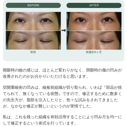
BEFORE
AFTER
術前
術後約3ヶ月
開眼時の瞼の感じは、ほとんど変わりがなく、閉眼時の傷の凹みが
改善されたのがお分かりいただけると思います。
切開重瞼術の凹みは、瞼板前組織が切り取られ、いわば『部品が捨
てられて、無くなっている状態』ですので、修正するために数多く
の先生方が、脂肪を注入したりと、色々な試みをされてきました
が、なかなか修正が難しいというのが実情でした。
私は、これを残った組織を有効活用することにより凹み方を均一に
して修正するという術式を行っています。