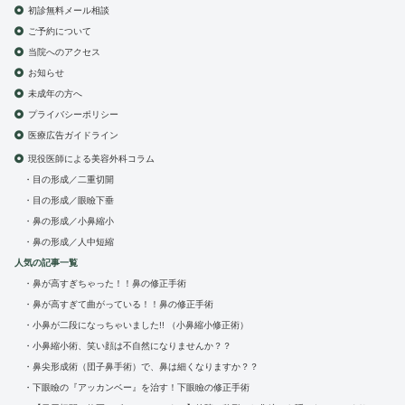
初診無料メール相談
ご予約について
当院へのアクセス
お知らせ
未成年の方へ
プライバシーポリシー
医療広告ガイドライン
現役医師による美容外科コラム
目の形成／二重切開
目の形成／眼瞼下垂
鼻の形成／小鼻縮小
鼻の形成／人中短縮
人気の記事一覧
鼻が高すぎちゃった！！鼻の修正手術
鼻が高すぎて曲がっている！！鼻の修正手術
小鼻が二段になっちゃいました!! （小鼻縮小修正術）
小鼻縮小術、笑い顔は不自然になりませんか？？
鼻尖形成術（団子鼻手術）で、鼻は細くなりますか？？
下眼瞼の『アッカンベー』を治す！下眼瞼の修正手術