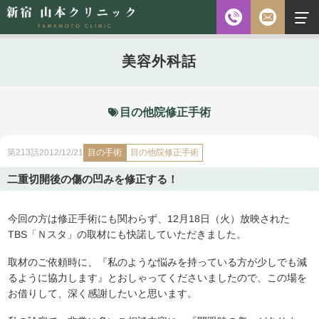
お電話
美容外科話
診察時間
平日 10:00～18:00（最終受付時間18:00）
土曜 10:00～18:00（最終受付時間17:30）
休診日 水・日・祝日
目の他院修正手術
ご予約前に必ず下記のページをご確認ください。
目の手術
2012/12/21
目の他院修正手術
第213話
ご予約について
二重切開後の傷の凹みを修正する！
今回の方は修正手術にも関わらず、12月18日（火）放映された
無料相談
メールフォーム
※初診の方専用
TBS「Ｎスタ」の取材にも快諾していただきました。
取材のご依頼時に、『私のような悩みを持っている方が少しでも減
るように協力します』とおしゃってくださいましたので、この場を
無料相談・
お借りして、深く感謝したいと思います。
03-5315-4391
ご予約・
お問い合わせ