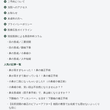
ご予約について
当院へのアクセス
お知らせ
未成年の方へ
プライバシーポリシー
医療広告ガイドライン
現役医師による美容外科コラム
目の形成／二重切開
目の形成／眼瞼下垂
鼻の形成／小鼻縮小
鼻の形成／人中短縮
人気の記事一覧
鼻が高すぎちゃった！！鼻の修正手術
鼻が高すぎて曲がっている！！鼻の修正手術
小鼻が二段になっちゃいました!! （小鼻縮小修正術）
小鼻縮小術、笑い顔は不自然になりませんか？？
鼻尖形成術（団子鼻手術）で、鼻は細くなりますか？？
下眼瞼の『アッカンベー』を治す！下眼瞼の修正手術
【目尻切開の修正のビフォーアフター】他院の整形でお化粧でも隠せないぷっくり
な目に