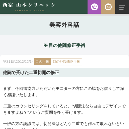
お電話
美容外科話
診察時間
平日 10:00～18:00（最終受付時間18:00）
土曜 10:00～18:00（最終受付時間17:30）
休診日 水・日・祝日
目の他院修正手術
ご予約前に必ず下記のページをご確認ください。
目の手術
2012/12/14
目の他院修正手術
第211話
ご予約について
他院で受けた二重切開の修正
まず、今回御協力いただいたモニターの方にこの場をお借りして深
無料相談
メールフォーム
※初診の方専用
く感謝いたします。
二重のカウンセリングをしていると、“切開法なら自由にデザインで
きますよね？”というご質問を多く受けます。
無料相談・
03-5315-4391
ご予約・
一般の方の認識では、切開法はどんな二重でも作れて取れないとい
お問い合わせ