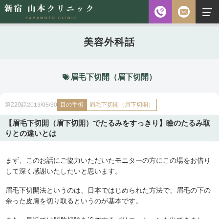
お電話
美容外科話
診察時間
平日 10:00～18:00（最終受付時間18:00）
土曜 10:00～18:00（最終受付時間17:30）
休診日 水・日・祝日
眉毛下切開（眉下切開）
ご予約前に必ず下記のページをご確認ください。
目の手術
眉毛下切開（眉下切開）
2013/05/30
第220話
ご予約について
【眉毛下切開（眉下切開）でたるみをすっきり】瞼のたるみ取
りとの違いとは
無料相談
メールフォーム
まず、このお話にご協力いただいたモニターの方にこの場をお借り
※初診の方専用
して深く感謝いたしたいと思います。
眉毛下切開法というのは、日本ではじめられた方法で、眉毛の下の
無料相談・
余った皮膚を切り取るというのが基本です。
03-5315-4391
ご予約・
お問い合わせ