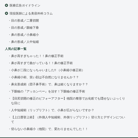
医療広告ガイドライン
現役医師による美容外科コラム
目の形成／二重切開
目の形成／眼瞼下垂
鼻の形成／小鼻縮小
鼻の形成／人中短縮
人気の記事一覧
鼻が高すぎちゃった！！鼻の修正手術
鼻が高すぎて曲がっている！！鼻の修正手術
小鼻が二段になっちゃいました!! （小鼻縮小修正術）
小鼻縮小術、笑い顔は不自然になりませんか？？
鼻尖形成術（団子鼻手術）で、鼻は細くなりますか？？
下眼瞼の『アッカンベー』を治す！下眼瞼の修正手術
【目尻切開の修正のビフォーアフター】他院の整形でお化粧でも隠せないぷっくり
な目に
人中短縮術（リップリフト）で、小鼻が広がらないですか？
【上口唇挙上術】（外側人中短縮術、外側リップリフト）切り方とデザインについ
て
切らない小鼻縮小（他院）で、変わりませんでした！！