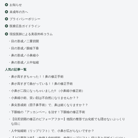
お知らせ
未成年の方へ
プライバシーポリシー
医療広告ガイドライン
現役医師による美容外科コラム
目の形成／二重切開
目の形成／眼瞼下垂
鼻の形成／小鼻縮小
鼻の形成／人中短縮
人気の記事一覧
鼻が高すぎちゃった！！鼻の修正手術
鼻が高すぎて曲がっている！！鼻の修正手術
小鼻が二段になっちゃいました!! （小鼻縮小修正術）
小鼻縮小術、笑い顔は不自然になりませんか？？
鼻尖形成術（団子鼻手術）で、鼻は細くなりますか？？
下眼瞼の『アッカンベー』を治す！下眼瞼の修正手術
【目尻切開の修正のビフォーアフター】他院の整形でお化粧でも隠せないぷっくり
な目に
人中短縮術（リップリフト）で、小鼻が広がらないですか？
【上口唇挙上術】（外側人中短縮術、外側リップリフト）切り方とデザインについ