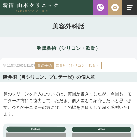
お電話
美容外科話
診察時間
平日 10:00～18:00（最終受付時間18:00）
土曜 10:00～18:00（最終受付時間17:30）
休診日 水・日・祝日
隆鼻術（シリコン・軟骨）
ご予約前に必ず下記のページをご確認ください。
鼻の手術
隆鼻術（シリコン・軟骨）
2008/11/07
第119話
ご予約について
隆鼻術（鼻シリコン、プロテーゼ）の個人差
鼻のシリコンを挿入については、何回か書きましたが、今回も、モ
無料相談
メールフォーム
※初診の方専用
ニターの方にご協力していただき、個人差をご紹介したいと思いま
す。今回のモニターの方には、この場をお借りして深く感謝いたし
ます。
無料相談・
03-5315-4391
Before
After
ご予約・
お問い合わせ