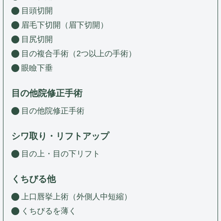
目頭切開
眉毛下切開（眉下切開）
目尻切開
目の複合手術（2つ以上の手術）
眼瞼下垂
目の他院修正手術
目の他院修正手術
シワ取り・リフトアップ
目の上・目の下リフト
くちびる他
上口唇挙上術（外側人中短縮）
くちびるを薄く