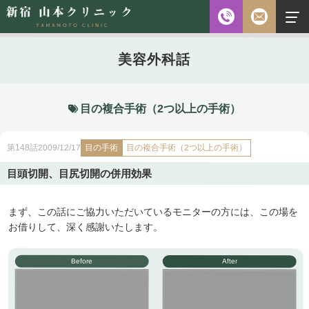
お電話
美容外科話
診察時間
平日 10:00～18:00（最終受付時間18:00）
土曜 10:00～18:00（最終受付時間17:30）
休診日 水・日・祝日
目の複合手術（2つ以上の手術）
ご予約前に必ず下記のページをご確認ください。
目の手術
目の複合手術（2つ以上の手術）
2009/12/17
第148話
ご予約について
目頭切開、目尻切開の併用効果
まず、この話にご協力いただいているモニターの方には、この場を
無料相談
メールフォーム
※初診の方専用
お借りして、深く感謝いたします。
Before
After
無料相談・
03-5315-4391
ご予約・
お問い合わせ