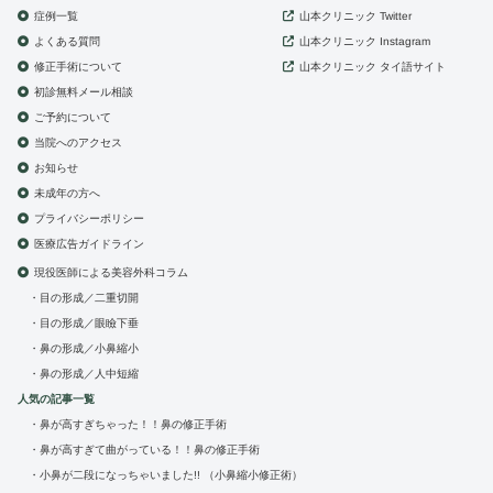
症例一覧
山本クリニック
Twitter
よくある質問
山本クリニック
Instagram
修正手術について
山本クリニック
タイ語サイト
初診無料メール相談
ご予約について
当院へのアクセス
お知らせ
未成年の方へ
プライバシーポリシー
医療広告ガイドライン
現役医師による美容外科コラム
目の形成／二重切開
目の形成／眼瞼下垂
鼻の形成／小鼻縮小
鼻の形成／人中短縮
人気の記事一覧
鼻が高すぎちゃった！！鼻の修正手術
鼻が高すぎて曲がっている！！鼻の修正手術
小鼻が二段になっちゃいました!! （小鼻縮小修正術）