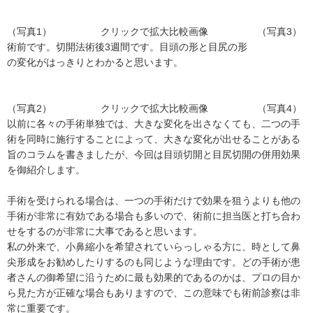
（写真1） クリックで拡大比較画像 （写真3）
術前です。切開法術後3週間です。目頭の形と目尻の形
の変化がはっきりとわかると思います。
（写真2） クリックで拡大比較画像 （写真4）
以前に各々の手術単独では、大きな変化を出さなくても、二つの手
術を同時に施行することによって、大きな変化が出せることがある
旨のコラムを書きましたが、今回は目頭切開と目尻切開の併用効果
を御紹介します。
手術を受けられる場合は、一つの手術だけで効果を狙うよりも他の
手術が非常に有効である場合も多いので、術前に担当医と打ち合わ
せをするのが非常に大事であると思います。
私の外来で、小鼻縮小を希望されていらっしゃる方に、時として鼻
尖形成をお勧めしたりするのも同じような理由です。どの手術が患
者さんの御希望に沿うために最も効果的であるのかは、プロの目か
ら見た方が正確な場合もありますので、この意味でも術前診察は非
常に重要です。