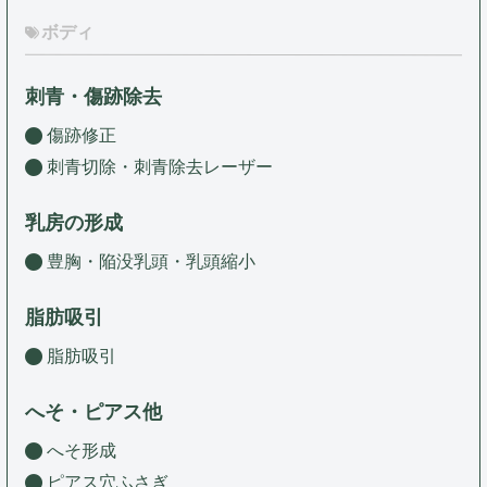
ボディ
刺青・傷跡除去
傷跡修正
刺青切除・刺青除去レーザー
乳房の形成
豊胸・陥没乳頭・乳頭縮小
脂肪吸引
脂肪吸引
へそ・ピアス他
へそ形成
ピアス穴ふさぎ