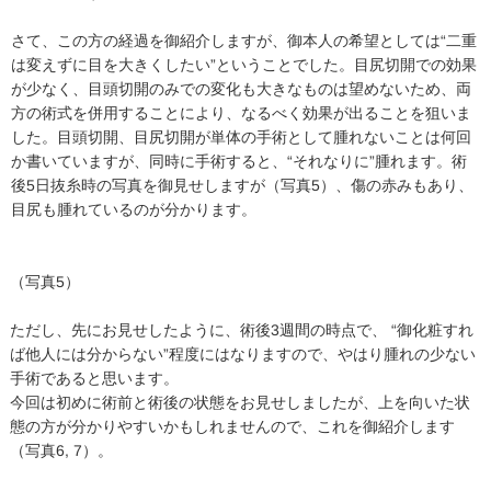
さて、この方の経過を御紹介しますが、御本人の希望としては“二重
は変えずに目を大きくしたい”ということでした。目尻切開での効果
が少なく、目頭切開のみでの変化も大きなものは望めないため、両
方の術式を併用することにより、なるべく効果が出ることを狙いま
した。目頭切開、目尻切開が単体の手術として腫れないことは何回
か書いていますが、同時に手術すると、“それなりに”腫れます。術
後5日抜糸時の写真を御見せしますが（写真5）、傷の赤みもあり、
目尻も腫れているのが分かります。
（写真5）
ただし、先にお見せしたように、術後3週間の時点で、 “御化粧すれ
ば他人には分からない”程度にはなりますので、やはり腫れの少ない
手術であると思います。
今回は初めに術前と術後の状態をお見せしましたが、上を向いた状
態の方が分かりやすいかもしれませんので、これを御紹介します
（写真6, 7）。