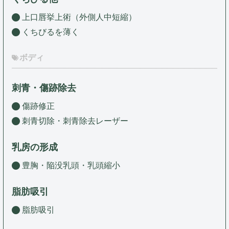
上口唇挙上術（外側人中短縮）
くちびるを薄く
ボディ
刺青・傷跡除去
傷跡修正
刺青切除・刺青除去レーザー
乳房の形成
豊胸・陥没乳頭・乳頭縮小
脂肪吸引
脂肪吸引