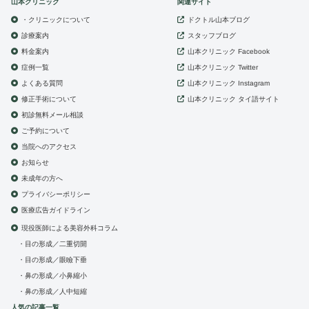
山本クリニック
関連サイト
・クリニックについて
ドクトル山本ブログ
診療案内
スタッフブログ
山本クリニック
料金案内
Facebook
症例一覧
山本クリニック
Twitter
よくある質問
山本クリニック
Instagram
修正手術について
山本クリニック
タイ語サイト
初診無料メール相談
ご予約について
当院へのアクセス
お知らせ
未成年の方へ
プライバシーポリシー
医療広告ガイドライン
現役医師による美容外科コラム
目の形成／二重切開
目の形成／眼瞼下垂
鼻の形成／小鼻縮小
鼻の形成／人中短縮
人気の記事一覧