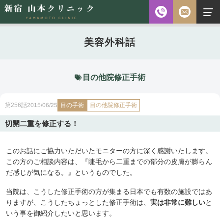
お電話
美容外科話
診察時間
平日 10:00～18:00（最終受付時間18:00）
土曜 10:00～18:00（最終受付時間17:30）
休診日 水・日・祝日
目の他院修正手術
ご予約前に必ず下記のページをご確認ください。
目の手術
2015/06/25
目の他院修正手術
第256話
ご予約について
切開二重を修正する！
このお話にご協力いただいたモニターの方に深く感謝いたします。
無料相談
メールフォーム
※初診の方専用
この方のご相談内容は、『睫毛から二重までの部分の皮膚が膨らん
だ感じが気になる。』というものでした。
当院は、こうした修正手術の方が集まる日本でも有数の施設ではあ
無料相談・
りますが、こうしたちょっとした修正手術は、
実は非常に難しい
と
03-5315-4391
ご予約・
いう事を御紹介したいと思います。
お問い合わせ