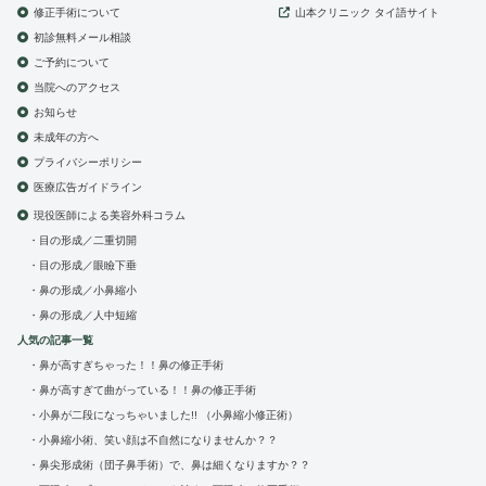
修正手術について
山本クリニック
タイ語サイト
初診無料メール相談
ご予約について
当院へのアクセス
お知らせ
未成年の方へ
プライバシーポリシー
医療広告ガイドライン
現役医師による美容外科コラム
目の形成／二重切開
目の形成／眼瞼下垂
鼻の形成／小鼻縮小
鼻の形成／人中短縮
人気の記事一覧
鼻が高すぎちゃった！！鼻の修正手術
鼻が高すぎて曲がっている！！鼻の修正手術
小鼻が二段になっちゃいました!! （小鼻縮小修正術）
小鼻縮小術、笑い顔は不自然になりませんか？？
鼻尖形成術（団子鼻手術）で、鼻は細くなりますか？？