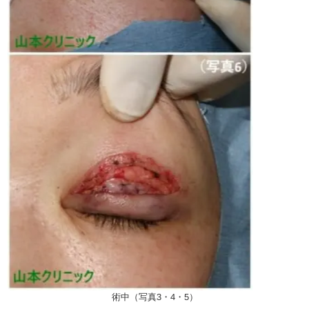
術中（写真3・4・5）