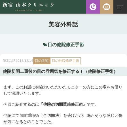
お電話
美容外科話
診察時間
平日 10:00～18:00（最終受付時間18:00）
土曜 10:00～18:00（最終受付時間17:30）
休診日 水・日・祝日
目の他院修正手術
ご予約前に必ず下記のページをご確認ください。
目の手術
2017/12/14
目の他院修正手術
第311話
ご予約について
他院切開二重後の目の雰囲気を修正する！（他院修正手術）
まず、このお話に御協力いただいたモニターの方にこの場をお借り
無料相談
メールフォーム
※初診の方専用
して深謝いたします。
今回ご紹介するのは
『他院の切開重瞼修正術』
です。
他院にて切開重瞼術（全切開法）を受けたが、眠たそうな感じと傷
無料相談・
03-5315-4391
ご予約・
が気になるとのことでした。
お問い合わせ