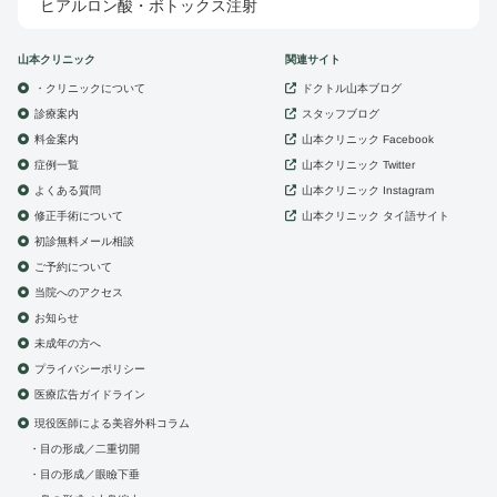
ヒアルロン酸・ボトックス注射
山本クリニック
関連サイト
・クリニックについて
ドクトル山本ブログ
診療案内
スタッフブログ
山本クリニック
料金案内
Facebook
症例一覧
山本クリニック
Twitter
よくある質問
山本クリニック
Instagram
修正手術について
山本クリニック
タイ語サイト
初診無料メール相談
ご予約について
当院へのアクセス
お知らせ
未成年の方へ
プライバシーポリシー
医療広告ガイドライン
現役医師による美容外科コラム
目の形成／二重切開
目の形成／眼瞼下垂