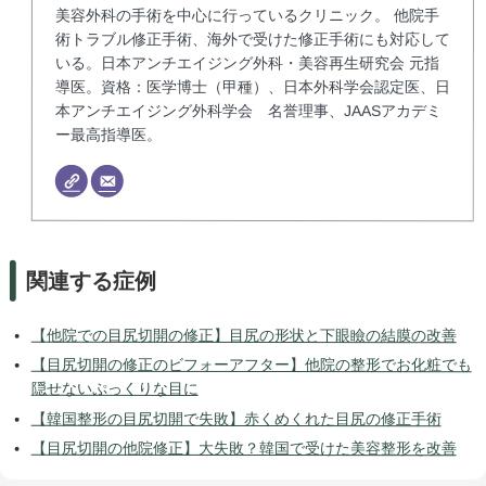
美容外科の手術を中心に行っているクリニック。 他院手
術トラブル修正手術、海外で受けた修正手術にも対応して
いる。日本アンチエイジング外科・美容再生研究会 元指
導医。資格：医学博士（甲種）、日本外科学会認定医、日
本アンチエイジング外科学会 名誉理事、JAASアカデミ
ー最高指導医。
関連する症例
【他院での目尻切開の修正】目尻の形状と下眼瞼の結膜の改善
【目尻切開の修正のビフォーアフター】他院の整形でお化粧でも
隠せないぷっくりな目に
【韓国整形の目尻切開で失敗】赤くめくれた目尻の修正手術
【目尻切開の他院修正】大失敗？韓国で受けた美容整形を改善