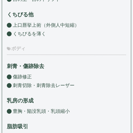
くちびる他
上口唇挙上術（外側人中短縮）
くちびるを薄く
ボディ
刺青・傷跡除去
傷跡修正
刺青切除・刺青除去レーザー
乳房の形成
豊胸・陥没乳頭・乳頭縮小
脂肪吸引