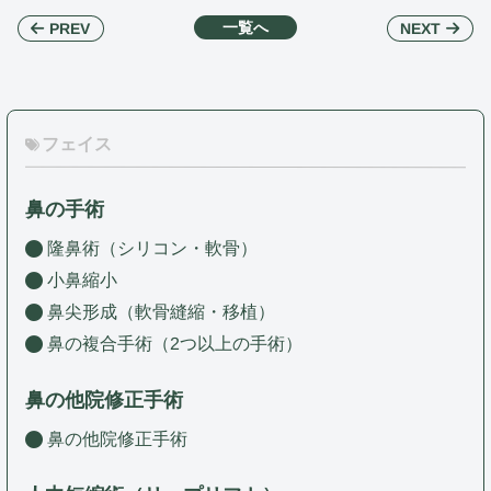
一覧へ
NEXT
PREV
フェイス
鼻の手術
隆鼻術（シリコン・軟骨）
小鼻縮小
鼻尖形成（軟骨縫縮・移植）
鼻の複合手術（2つ以上の手術）
鼻の他院修正手術
鼻の他院修正手術