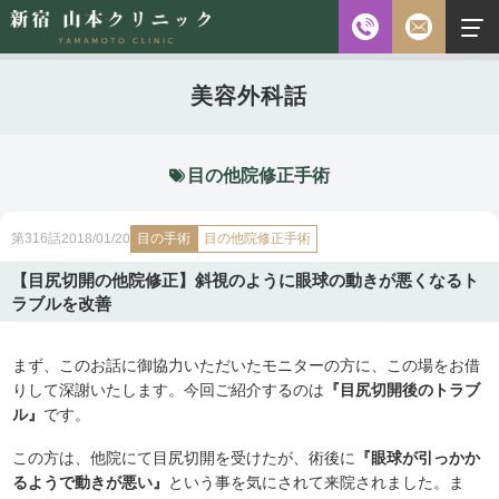
お電話
美容外科話
診察時間
平日 10:00～18:00（最終受付時間18:00）
土曜 10:00～18:00（最終受付時間17:30）
休診日 水・日・祝日
目の他院修正手術
ご予約前に必ず下記のページをご確認ください。
目の手術
2018/01/20
目の他院修正手術
第316話
ご予約について
【目尻切開の他院修正】斜視のように眼球の動きが悪くなるト
ラブルを改善
無料相談
メールフォーム
まず、このお話に御協力いただいたモニターの方に、この場をお借
※初診の方専用
りして深謝いたします。今回ご紹介するのは
『目尻切開後のトラブ
ル』
です。
無料相談・
この方は、他院にて目尻切開を受けたが、術後に
『眼球が引っかか
03-5315-4391
ご予約・
るようで動きが悪い』
という事を気にされて来院されました。ま
お問い合わせ