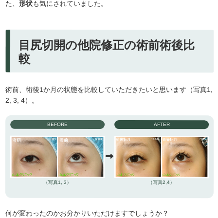
た、
形状
も気にされていました。
目尻切開の他院修正の術前術後比
較
術前、術後1か月の状態を比較していただきたいと思います（写真1,
2, 3, 4）。
BEFORE
AFTER
（写真1, 3）
（写真2,4）
何が変わったのかお分かりいただけますでしょうか？