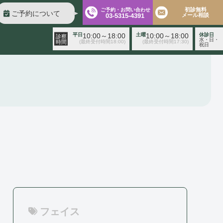
初診無料
ご予約・お問い合わせ
ご予約について
03-5315-4391
メール相談
平日
10:00～18:00
土曜
10:00～18:00
休診日
診察
水・日・
時間
(最終受付時間18:00)
(最終受付時間17:30)
祝日
診察時間
平日 10:00～18:00（最終受付時間18:00）
土曜 10:00～18:00（最終受付時間17:30）
休診日 水・日・祝日
ご予約前に必ず下記のページをご確認ください。
ご予約について
無料相談
メールフォーム
※初診の方専
用
フェイス