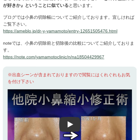
が好きか』ということに似ている
と思います。
ブログでは小鼻の切除幅についてご紹介しております。宜しければ
ご覧下さい。
https://ameblo.jp/dr-y-yamamoto/entry-12651505476.html
noteでは、小鼻の切除前と切除後の比較についてご紹介しておりま
す。
https://note.com/yamamotoclinic/n/na18504429967
※出血シーンが含まれておりますので閲覧にはくれぐれもお気
を付け下さい
Play