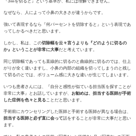
『3㎜を切ると』という基準が、私には理解できません。
なぜなら、人によって小鼻の大きさが違うからです。
強いて表現するなら『何パーセントを切除すると』という表現であ
ってしかるべきだと思います。
しかし、私は、この
切除幅を云々言うよりも『どのように切るの
か』ということが非常に大事
だと考えています。
同じ切除幅であっても直線的に切るのと曲線的に切るのでは、仕上
がりが全く違いますし、小鼻の内部の組織を切ってしまうのと残し
て切るのとでは、ボリューム感に大きな違いが生じてしまいます。
いつも患者さんには、『自分と感性が似ている担当医を探すことが
非常に大事』とお話していますが、
お勧めは、担当する医師が手術
した症例を色々と見る
ことだと思います。
手術前にカウンセリングした医師と手術する医師が異なる場合は、
担当する医師と必ず直に会って
話をすることが非常に大事だと思い
ます。