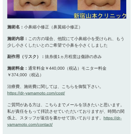
施術名：
小鼻縮小修正（鼻翼縮小修正）
施術内容：
この方の場合、他院にて小鼻縮小を受けられ、もう
少し小さくしたいとのご希望で小鼻を小さくしました
副作用（リスク）：
抜糸後1ヵ月程度は傷跡の赤み
施術料金：
通常料金￥440,000（税込）モニター料金
￥374,000（税込）
治療費、施術費に関しては、こちらを御覧下さい。
https://dr-yamamoto.com/cost/
ご質問がある方は、こちらまでメールを頂きたいと思います。
私が責任をもって拝読させていただいておりますが、時間の関
係上、スタッフが返信を書かせて頂いております。
https://dr-
yamamoto.com/contact/