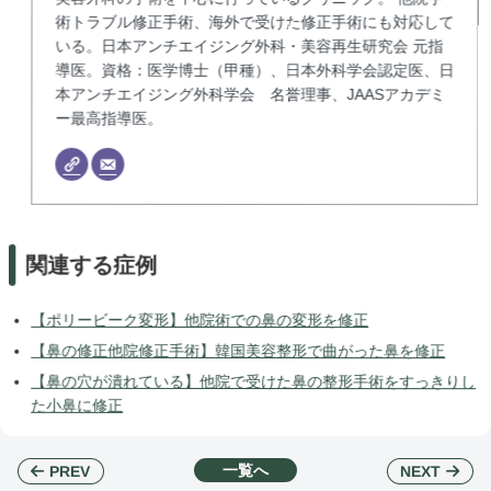
術トラブル修正手術、海外で受けた修正手術にも対応して
いる。日本アンチエイジング外科・美容再生研究会 元指
導医。資格：医学博士（甲種）、日本外科学会認定医、日
本アンチエイジング外科学会 名誉理事、JAASアカデミ
ー最高指導医。
関連する症例
【ポリービーク変形】他院術での鼻の変形を修正
【鼻の修正他院修正手術】韓国美容整形で曲がった鼻を修正
【鼻の穴が潰れている】他院で受けた鼻の整形手術をすっきりし
た小鼻に修正
一覧へ
NEXT
PREV