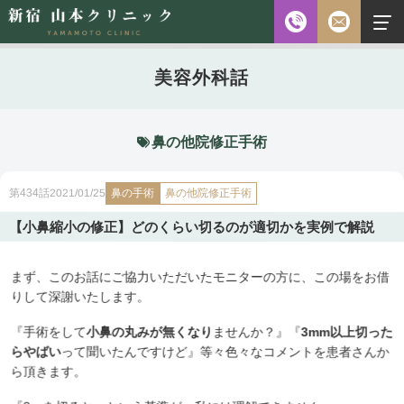
お電話
美容外科話
診察時間
平日 10:00～18:00（最終受付時間18:00）
土曜 10:00～18:00（最終受付時間17:30）
休診日 水・日・祝日
鼻の他院修正手術
ご予約前に必ず下記のページをご確認ください。
鼻の手術
2021/01/25
鼻の他院修正手術
第434話
ご予約について
【小鼻縮小の修正】どのくらい切るのが適切かを実例で解説
まず、このお話にご協力いただいたモニターの方に、この場をお借
無料相談
メールフォーム
※初診の方専用
りして深謝いたします。
『手術をして
小鼻の丸みが無くなり
ませんか？』『
3mm以上切った
らやばい
って聞いたんですけど』等々色々なコメントを患者さんか
無料相談・
ら頂きます。
03-5315-4391
ご予約・
お問い合わせ