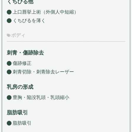
くちびる他
上口唇挙上術（外側人中短縮）
くちびるを薄く
ボディ
刺青・傷跡除去
傷跡修正
刺青切除・刺青除去レーザー
乳房の形成
豊胸・陥没乳頭・乳頭縮小
脂肪吸引
脂肪吸引