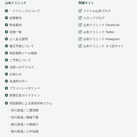
山本クリニック
関連サイト
・クリニックについて
ドクトル山本ブログ
診療案内
スタッフブログ
山本クリニック
料金案内
Facebook
症例一覧
山本クリニック
Twitter
よくある質問
山本クリニック
Instagram
修正手術について
山本クリニック
タイ語サイト
初診無料メール相談
ご予約について
当院へのアクセス
お知らせ
未成年の方へ
プライバシーポリシー
医療広告ガイドライン
現役医師による美容外科コラム
目の形成／二重切開
目の形成／眼瞼下垂
鼻の形成／小鼻縮小
鼻の形成／人中短縮