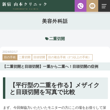
お電話
美容外科話
診察時間
平日 10:00～18:00（最終受付時間18:00）
土曜 10:00～18:00（最終受付時間17:30）
休診日 水・日・祝日
二重切開
ご予約前に必ず下記のページをご確認ください。
2024/02/17
目の手術
二重切開
目頭切開
ご予約について
目の複合手術（2つ以上の手術）
【二重切開と目頭切開】一重から二重へ！目頭切開の症例
無料相談
メールフォーム
※初診の方専用
【平行型の二重を作る】メザイク
と目頭切開を写真で比較
無料相談・
03-5315-4391
ご予約・
まず、今回御協力いただいたモニターの方にこの場をお借りして深
お問い合わせ