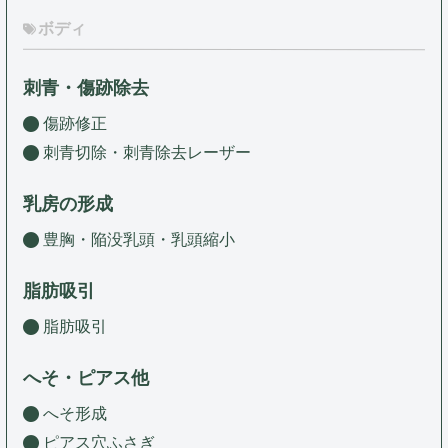
ボディ
刺青・傷跡除去
傷跡修正
刺青切除・刺青除去レーザー
乳房の形成
豊胸・陥没乳頭・乳頭縮小
脂肪吸引
脂肪吸引
へそ・ピアス他
へそ形成
ピアス穴ふさぎ