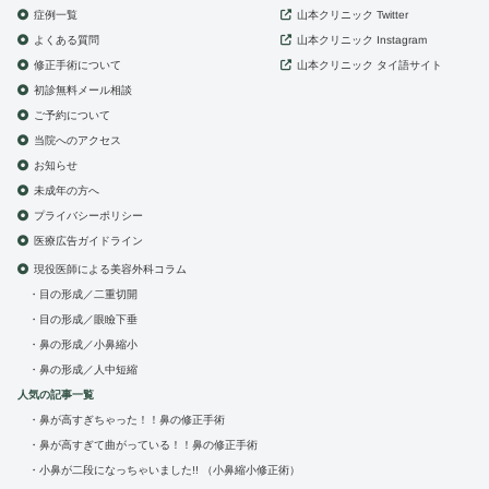
症例一覧
山本クリニック
Twitter
よくある質問
山本クリニック
Instagram
修正手術について
山本クリニック
タイ語サイト
初診無料メール相談
ご予約について
当院へのアクセス
お知らせ
未成年の方へ
プライバシーポリシー
医療広告ガイドライン
現役医師による美容外科コラム
目の形成／二重切開
目の形成／眼瞼下垂
鼻の形成／小鼻縮小
鼻の形成／人中短縮
人気の記事一覧
鼻が高すぎちゃった！！鼻の修正手術
鼻が高すぎて曲がっている！！鼻の修正手術
小鼻が二段になっちゃいました!! （小鼻縮小修正術）