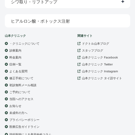
シワ取り・リフトアップ
ヒアルロン酸・ボトックス注射
山本クリニック
関連サイト
・クリニックについて
ドクトル山本ブログ
診療案内
スタッフブログ
山本クリニック
料金案内
Facebook
症例一覧
山本クリニック
Twitter
よくある質問
山本クリニック
Instagram
修正手術について
山本クリニック
タイ語サイト
初診無料メール相談
ご予約について
当院へのアクセス
お知らせ
未成年の方へ
プライバシーポリシー
医療広告ガイドライン
現役医師による美容外科コラム