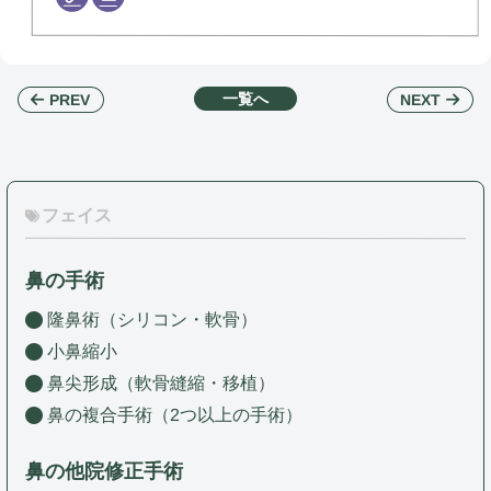
一覧へ
NEXT
PREV
フェイス
鼻の手術
隆鼻術（シリコン・軟骨）
小鼻縮小
鼻尖形成（軟骨縫縮・移植）
鼻の複合手術（2つ以上の手術）
鼻の他院修正手術