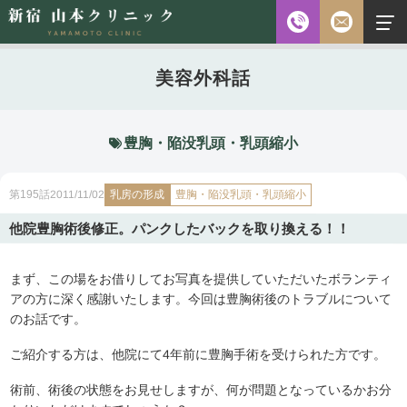
お電話
美容外科話
診察時間
平日 10:00～18:00（最終受付時間18:00）
土曜 10:00～18:00（最終受付時間17:30）
休診日 水・日・祝日
豊胸・陥没乳頭・乳頭縮小
ご予約前に必ず下記のページをご確認ください。
乳房の形成
豊胸・陥没乳頭・乳頭縮小
2011/11/02
第195話
ご予約について
他院豊胸術後修正。パンクしたバックを取り換える！！
まず、この場をお借りしてお写真を提供していただいたボランティ
無料相談
メールフォーム
※初診の方専用
アの方に深く感謝いたします。今回は豊胸術後のトラブルについて
のお話です。
ご紹介する方は、他院にて4年前に豊胸手術を受けられた方です。
無料相談・
03-5315-4391
ご予約・
術前、術後の状態をお見せしますが、何が問題となっているかお分
お問い合わせ