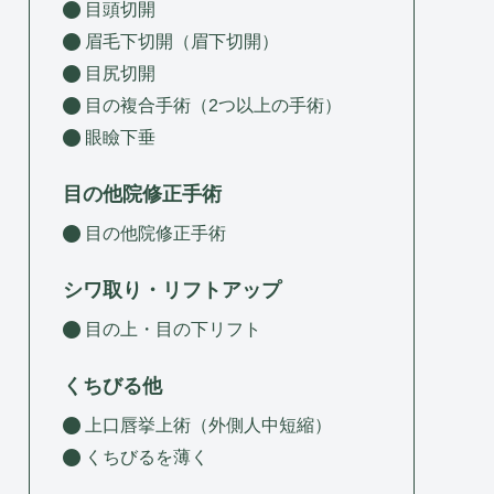
目頭切開
眉毛下切開（眉下切開）
目尻切開
目の複合手術（2つ以上の手術）
眼瞼下垂
目の他院修正手術
目の他院修正手術
シワ取り・リフトアップ
目の上・目の下リフト
くちびる他
上口唇挙上術（外側人中短縮）
くちびるを薄く