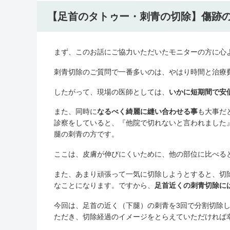
【足首のタトゥー・刺青の切除】傷跡
まず、このお話にご協力いただいたモニターの方に心
刺青切除のご質問で一番多いのは、やはり時間と治療
したがって、現場の医師としては、
いかに短期間で安
また、同時に
なるべく綺麗に縫い合わせる事
も大事だ
診察をしていると、『他院で切れないと言われました
腿の刺青の方です。
ここは、皮膚が伸びにくいために、他の部位に比べる
また、あまり頑張って一気に切除しようとすると、切
なことになります。ですから、
足首近くの刺青切除に
今回は、足首の近く（下腿）の刺青を3回で分割切除
ただき、切除経過のイメージをとらえていただければ