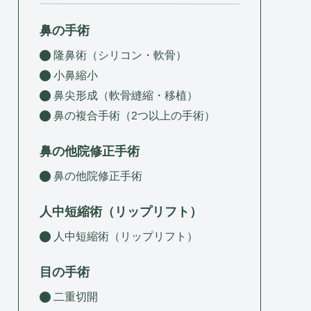
無料相談・
03-5315-4391
鼻の手術
ご予約・
お問い合わせ
隆鼻術（シリコン・軟骨）
小鼻縮小
鼻尖形成（軟骨縫縮・移植）
鼻の複合手術（2つ以上の手術）
鼻の他院修正手術
鼻の他院修正手術
人中短縮術（リップリフト）
人中短縮術（リップリフト）
目の手術
二重切開