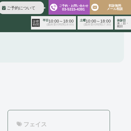
初診無料
ご予約・お問い合わせ
ご予約について
03-5315-4391
メール相談
平日
10:00～18:00
土曜
10:00～18:00
休診日
診察
水・日・
時間
(最終受付時間18:00)
(最終受付時間17:30)
祝日
診察時間
平日 10:00～18:00（最終受付時間18:00）
土曜 10:00～18:00（最終受付時間17:30）
休診日 水・日・祝日
ご予約前に必ず下記のページをご確認ください。
ご予約について
無料相談
メールフォーム
※初診の方専
用
フェイス