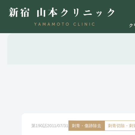
ク
刺青・傷跡除去
2011/07/31
刺青切除・刺
第190話