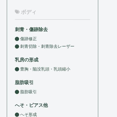
ボディ
刺青・傷跡除去
傷跡修正
刺青切除・刺青除去レーザー
乳房の形成
豊胸・陥没乳頭・乳頭縮小
脂肪吸引
脂肪吸引
へそ・ピアス他
へそ形成