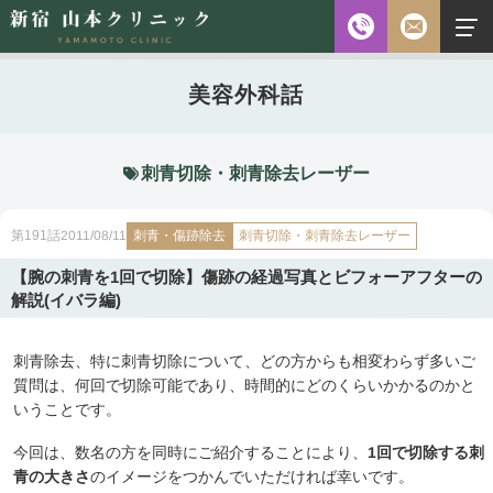
お電話
美容外科話
診察時間
平日 10:00～18:00（最終受付時間18:00）
土曜 10:00～18:00（最終受付時間17:30）
休診日 水・日・祝日
刺青切除・刺青除去レーザー
ご予約前に必ず下記のページをご確認ください。
刺青・傷跡除去
2011/08/11
刺青切除・刺青除去レーザー
第191話
ご予約について
【腕の刺青を1回で切除】傷跡の経過写真とビフォーアフターの
解説(イバラ編)
無料相談
メールフォーム
刺青除去、特に刺青切除について、どの方からも相変わらず多いご
※初診の方専用
質問は、何回で切除可能であり、時間的にどのくらいかかるのかと
いうことです。
無料相談・
今回は、数名の方を同時にご紹介することにより、
1回で切除する刺
03-5315-4391
ご予約・
青の大きさ
のイメージをつかんでいただければ幸いです。
お問い合わせ