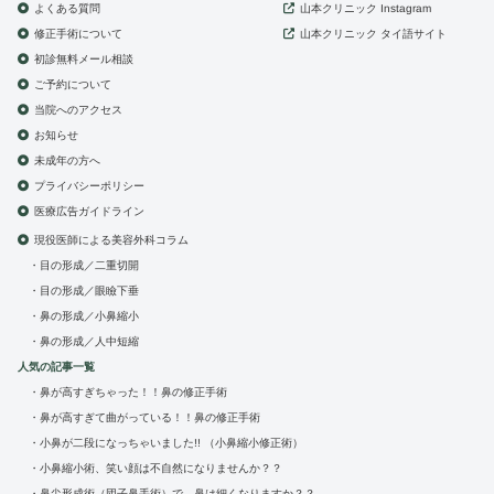
よくある質問
山本クリニック
Instagram
修正手術について
山本クリニック
タイ語サイト
初診無料メール相談
ご予約について
当院へのアクセス
お知らせ
未成年の方へ
プライバシーポリシー
医療広告ガイドライン
現役医師による美容外科コラム
目の形成／二重切開
目の形成／眼瞼下垂
鼻の形成／小鼻縮小
鼻の形成／人中短縮
人気の記事一覧
鼻が高すぎちゃった！！鼻の修正手術
鼻が高すぎて曲がっている！！鼻の修正手術
小鼻が二段になっちゃいました!! （小鼻縮小修正術）
小鼻縮小術、笑い顔は不自然になりませんか？？
鼻尖形成術（団子鼻手術）で、鼻は細くなりますか？？