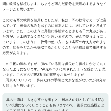
間に軟骨を移植します。ちょうど凹んだ部分を穴埋めするようなイ
メージだと思います。
この方も耳の軟骨を使用しましたが、私は、耳の軟骨がカーブに富
んでいて、鼻先の丸みを出すのに日本人には、適していると考えて
います。また、このように鼻柱に移植するときも若干の丸みがあっ
た方が、人工的でなく自然だと思いますので、好んで使うようにし
ています。このように、軟骨の使い方にも担当医の考え方が出ます
ので、軟骨をどこから採取するかということも術前診察で相談する
必要があります。
この手術の腫れですが、腫れている間は鼻尖から鼻柱にかけて丸く
なったようになります。“鼻先をハチに刺されたような感じ”だと思
います。この方の術後2週間の状態をお見せしますが
（写真9,10,11,12）、鼻尖だけの手術と大きな差がないのがお分か
り頂けると思います。
鼻の手術は、大きな変化を出すと、日本人の顔として“あり得な
い”状態になってしまうこともありますので、術前に担当医とよ
くご相談されることをお勧めいたします。