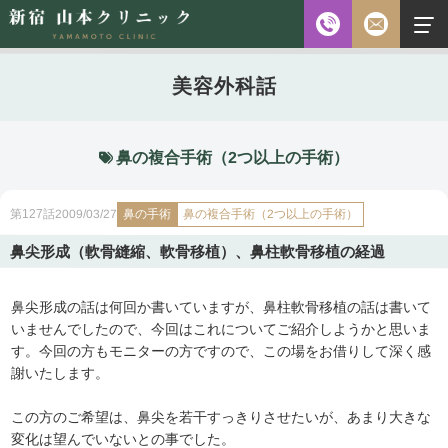
お電話
美容外科話
診察時間
平日 10:00～18:00（最終受付時間18:00）
土曜 10:00～18:00（最終受付時間17:30）
休診日 水・日・祝日
鼻の複合手術（2つ以上の手術）
ご予約前に必ず下記のページをご確認ください。
鼻の手術
鼻の複合手術（2つ以上の手術）
2009/03/27
第127話
ご予約について
鼻尖形成（軟骨縫縮、軟骨移植）、鼻柱軟骨移植の経過
鼻尖形成の話は何回か書いていますが、鼻柱軟骨移植の話は書いて
無料相談
メールフォーム
※初診の方専用
いませんでしたので、今回はこれについてご紹介しようかと思いま
す。今回の方もモニターの方ですので、この場をお借りして深く感
謝いたします。
無料相談・
03-5315-4391
この方のご希望は、鼻尖を若干すっきりさせたいが、あまり大きな
ご予約・
変化は望んでいないとの事でした。
お問い合わせ