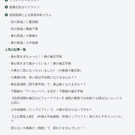
プライバシーポリシー
医療広告ガイドライン
現役医師による美容外科コラム
目の形成／二重切開
目の形成／眼瞼下垂
鼻の形成／小鼻縮小
鼻の形成／人中短縮
人気の記事一覧
鼻が高すぎちゃった！！鼻の修正手術
鼻が高すぎて曲がっている！！鼻の修正手術
小鼻が二段になっちゃいました!! （小鼻縮小修正術）
小鼻縮小術、笑い顔は不自然になりませんか？？
鼻尖形成術（団子鼻手術）で、鼻は細くなりますか？？
下眼瞼の『アッカンベー』を治す！下眼瞼の修正手術
【目尻切開の修正のビフォーアフター】他院の整形でお化粧でも隠せないぷっくり
な目に
人中短縮術（リップリフト）で、小鼻が広がらないですか？
【上口唇挙上術】（外側人中短縮術、外側リップリフト）切り方とデザインについ
て
切らない小鼻縮小（他院）で、変わりませんでした！！