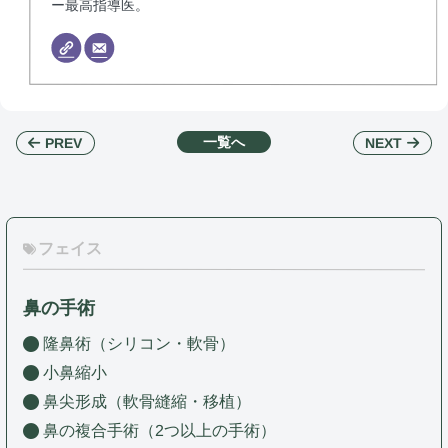
ー最高指導医。
一覧へ
NEXT
PREV
フェイス
鼻の手術
隆鼻術（シリコン・軟骨）
小鼻縮小
鼻尖形成（軟骨縫縮・移植）
鼻の複合手術（2つ以上の手術）