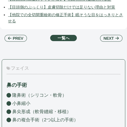
【目頭側のぷっくり】皮膚切除だけでは足りない理由と対策
【他院での全切開重瞼術の修正手術】眠そうな目をはっきりとさ
せる
一覧へ
NEXT
PREV
フェイス
鼻の手術
隆鼻術（シリコン・軟骨）
小鼻縮小
鼻尖形成（軟骨縫縮・移植）
鼻の複合手術（2つ以上の手術）