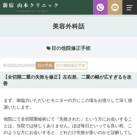
お電話
美容外科話
診察時間
平日 10:00～18:00（最終受付時間18:00）
土曜 10:00～18:00（最終受付時間17:30）
休診日 水・日・祝日
目の他院修正手術
ご予約前に必ず下記のページをご確認ください。
目の手術
2018/03/08
目の他院修正手術
第320話
ご予約について
【全切開二重の失敗を修正】左右差、二重の幅が広すぎるを改
善
無料相談
メールフォーム
まず、御協力いただいたモニターの方にこの場をお借りして深く感
※初診の方専用
謝いたします。
他院にて全切開重瞼術にて『失敗された』という方にお会いするこ
無料相談・
とは、当院では珍しくありません。ほぼ毎日といっても良い程、こ
03-5315-4391
ご予約・
のような方にお会いすると、どれだけ失敗が多いのかと誤解してし
お問い合わせ