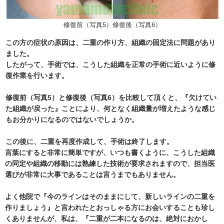
修復前（写真5）修復後（写真6）
この方の症状の原因は、二重の作り方、組織の固定法に問題があり
ました。
したがって、手術では、こうした組織を正常の手術に近いように修
復作業を行います。
修復前（写真5）と修復後（写真6）を比較して頂くと、『欠けてい
た組織が戻った』ことにより、何となく組織量が増えたような感じ
もお分かりになるのではないでしょうか。
この後に、二重を再度作成して、手術は終了します。
言葉にすると非常に簡単ですが、いつも書くように、こうした組織
の同定や組織の移動には熟練した技術が要求されますので、担当医
選びが非常に大事であることは言うまでもありません。
よく他院で『今のラインはそのままにして、新しいラインの二重を
作りましょう』と言われたとおっしゃる方にお会いすることも珍し
くありませんが、私は、
『二重が二本になるのは、絶対におかし