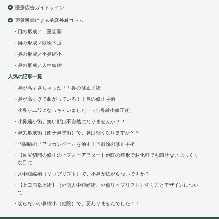
医療広告ガイドライン
現役医師による美容外科コラム
目の形成／二重切開
目の形成／眼瞼下垂
鼻の形成／小鼻縮小
鼻の形成／人中短縮
人気の記事一覧
鼻が高すぎちゃった！！鼻の修正手術
鼻が高すぎて曲がっている！！鼻の修正手術
小鼻が二段になっちゃいました!! （小鼻縮小修正術）
小鼻縮小術、笑い顔は不自然になりませんか？？
鼻尖形成術（団子鼻手術）で、鼻は細くなりますか？？
下眼瞼の『アッカンベー』を治す！下眼瞼の修正手術
【目尻切開の修正のビフォーアフター】他院の整形でお化粧でも隠せないぷっくり
な目に
人中短縮術（リップリフト）で、小鼻が広がらないですか？
【上口唇挙上術】（外側人中短縮術、外側リップリフト）切り方とデザインについ
て
切らない小鼻縮小（他院）で、変わりませんでした！！