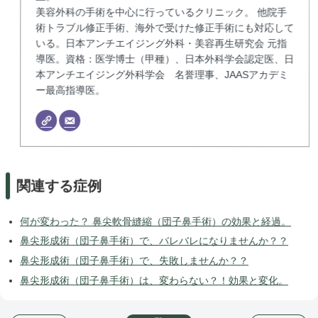
美容外科の手術を中心に行っているクリニック。 他院手
術トラブル修正手術、海外で受けた修正手術にも対応して
いる。日本アンチエイジング外科・美容再生研究会 元指
導医。資格：医学博士（甲種）、日本外科学会認定医、日
本アンチエイジング外科学会 名誉理事、JAASアカデミ
ー最高指導医。
関連する症例
何が変わった？ 鼻尖軟骨縫縮（団子鼻手術）の効果と経過。
鼻尖形成術（団子鼻手術）で、バレバレになりませんか？？
鼻尖形成術（団子鼻手術）で、失敗しませんか？？
鼻尖形成術（団子鼻手術）は、変わらない？！効果と変化。