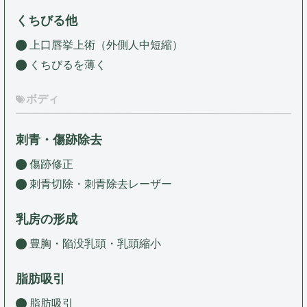
くちびる他
上口唇挙上術（外側人中短縮）
くちびるを薄く
ボディ
刺青・傷跡除去
傷跡修正
刺青切除・刺青除去レーザー
乳房の形成
豊胸・陥没乳頭・乳頭縮小
脂肪吸引
脂肪吸引