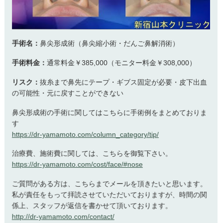
手術名：
鼻尖形成術（鼻尖縮小術・だんご鼻解消術）
手術料金：
通常料金￥385,000（モニター料金￥308,000）
リスク：
抜糸まで鼻先にテープ・ギブス固定が必要・皮下出血
の可能性・元に戻すことができない
鼻尖形成術の手術に関してはこちらに手術例をまとめておりま
す
https://dr-yamamoto.com/column_category/tip/
治療費、施術費に関しては、こちらを御覧下さい。
https://dr-yamamoto.com/cost/face/#nose
ご質問がある方は、こちらまでメールを頂きたいと思います。
私が責任をもって拝読させていただいておりますが、時間の関
係上、スタッフが返信を書かせて頂いております。
http://dr-yamamoto.com/contact/