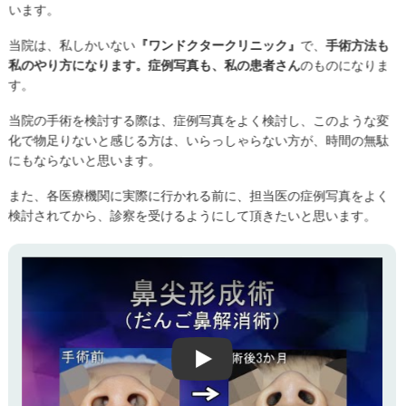
います。
当院は、私しかいない
『ワンドクタークリニック』
で、
手術方法も
私のやり方になります。症例写真も、私の患者さん
のものになりま
す。
当院の手術を検討する際は、症例写真をよく検討し、このような変
化で物足りないと感じる方は、いらっしゃらない方が、時間の無駄
にもならないと思います。
また、各医療機関に実際に行かれる前に、担当医の症例写真をよく
検討されてから、診察を受けるようにして頂きたいと思います。
Play