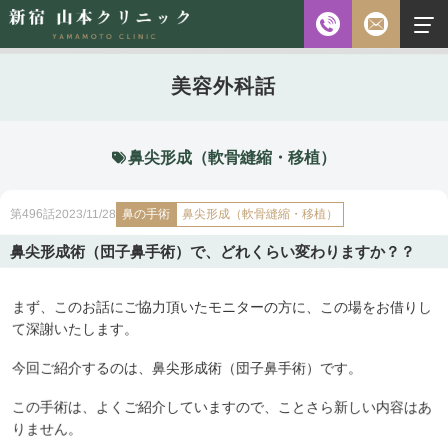
お電話
美容外科話
診察時間
平日 10:00～18:00（最終受付時間18:00）
土曜 10:00～18:00（最終受付時間17:30）
休診日 水・日・祝日
鼻尖形成（軟骨縫縮・移植）
ご予約前に必ず下記のページをご確認ください。
鼻の手術
鼻尖形成（軟骨縫縮・移植）
2023/11/28
第496話
ご予約について
鼻尖形成術（団子鼻手術）で、どれくらい変わりますか？？
まず、このお話にご協力頂いたモニターの方に、この場をお借りし
無料相談
メールフォーム
※初診の方専用
て深謝いたします。
今回ご紹介するのは、鼻尖形成術（団子鼻手術）です。
この手術は、よくご紹介していますので、ことさら新しい内容はあ
無料相談・
03-5315-4391
ご予約・
りません。
お問い合わせ