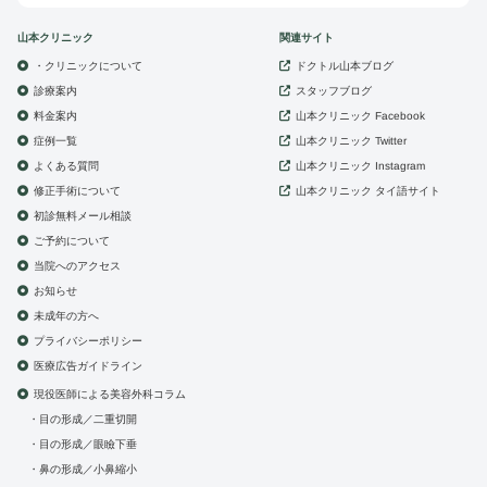
山本クリニック
関連サイト
・クリニックについて
ドクトル山本ブログ
診療案内
スタッフブログ
山本クリニック
料金案内
Facebook
症例一覧
山本クリニック
Twitter
よくある質問
山本クリニック
Instagram
修正手術について
山本クリニック
タイ語サイト
初診無料メール相談
ご予約について
当院へのアクセス
お知らせ
未成年の方へ
プライバシーポリシー
医療広告ガイドライン
現役医師による美容外科コラム
目の形成／二重切開
目の形成／眼瞼下垂
鼻の形成／小鼻縮小