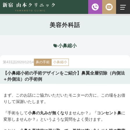
お電話
美容外科話
診察時間
平日 10:00～18:00（最終受付時間18:00）
土曜 10:00～18:00（最終受付時間17:30）
休診日 水・日・祝日
小鼻縮小
ご予約前に必ず下記のページをご確認ください。
鼻の手術
2020/12/14
第431話
小鼻縮小
ご予約について
【小鼻縮小術の手術デザインをご紹介】鼻翼全層切除（内側法
＋外側法）の手術例
無料相談
メールフォーム
まず、このお話にご協力いただいたモニターの方に、この場をお借
※初診の方専用
りして深謝いたします。
『手術をして
小鼻の丸みが無くなり
ませんか？』『
コンセント鼻
に
無料相談・
変形しませんか？』というような質問をよく受けます。
03-5315-4391
ご予約・
お問い合わせ