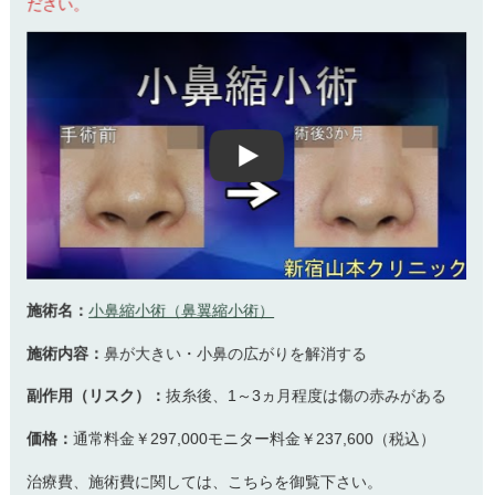
ださい。
Play
施術名：
小鼻縮小術（鼻翼縮小術）
施術内容：
鼻が大きい・小鼻の広がりを解消する
副作用（リスク）：
抜糸後、1～3ヵ月程度は傷の赤みがある
価格：
通常料金￥297,000モニター料金￥237,600（税込）
治療費、施術費に関しては、こちらを御覧下さい。