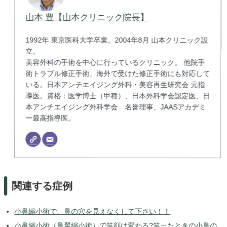
山本 豊【山本クリニック院長】
1992年 東京医科大学卒業。2004年8月 山本クリニック設
立。
美容外科の手術を中心に行っているクリニック。 他院手
術トラブル修正手術、海外で受けた修正手術にも対応して
いる。日本アンチエイジング外科・美容再生研究会 元指
導医。資格：医学博士（甲種）、日本外科学会認定医、日
本アンチエイジング外科学会 名誉理事、JAASアカデミ
ー最高指導医。
関連する症例
小鼻縮小術で、鼻の穴を見えなくして下さい！！
小鼻縮小術（鼻翼縮小術）で笑顔は変わる?笑ったときの小鼻の