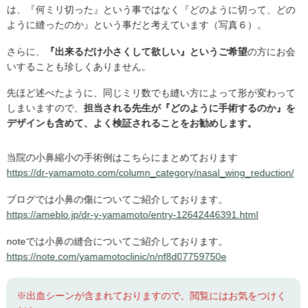
は、『何ミリ切った』という事ではなく『どのように切って、どの
ように縫ったのか』という事だと考えています（写真６）。
さらに、
『出来るだけ小さくして欲しい』というご希望
の方にお会
いすることも珍しくありません。
先ほど述べたように、同じミリ数でも縫い方によって形が変わって
しまいますので、
担当される先生が『どのように手術するのか』を
デザインも含めて、よく検証されることをお勧めします。
当院の小鼻縮小の手術例はこちらにまとめております
https://dr-yamamoto.com/column_category/nasal_wing_reduction/
ブログでは小鼻の傷についてご紹介しております。
https://ameblo.jp/dr-y-yamamoto/entry-12642446391.html
noteでは小鼻の縫合についてご紹介しております。
https://note.com/yamamotoclinic/n/nf8d07759750e
※出血シーンが含まれておりますので、閲覧にはお気をつけく