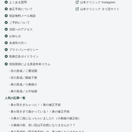
よくある質問
山本クリニック
Instagram
修正手術について
山本クリニック
タイ語サイト
初診無料メール相談
ご予約について
当院へのアクセス
お知らせ
未成年の方へ
プライバシーポリシー
医療広告ガイドライン
現役医師による美容外科コラム
目の形成／二重切開
目の形成／眼瞼下垂
鼻の形成／小鼻縮小
鼻の形成／人中短縮
人気の記事一覧
鼻が高すぎちゃった！！鼻の修正手術
鼻が高すぎて曲がっている！！鼻の修正手術
小鼻が二段になっちゃいました!! （小鼻縮小修正術）
小鼻縮小術、笑い顔は不自然になりませんか？？
鼻尖形成術（団子鼻手術）で、鼻は細くなりますか？？