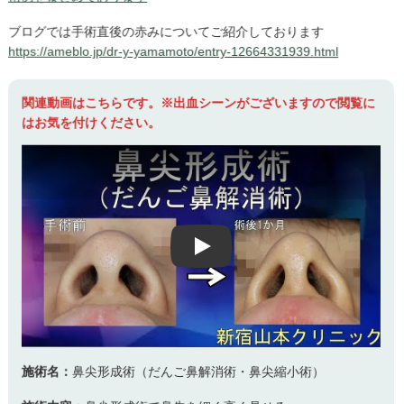
ブログでは手術直後の赤みについてご紹介しております
https://ameblo.jp/dr-y-yamamoto/entry-12664331939.html
関連動画はこちらです。※出血シーンがございますので閲覧に
はお気を付けください。
Play
施術名：
鼻尖形成術（だんご鼻解消術・鼻尖縮小術）