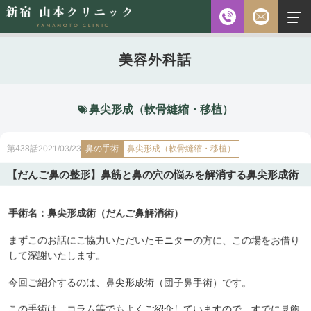
お電話
美容外科話
診察時間
平日 10:00～18:00（最終受付時間18:00）
土曜 10:00～18:00（最終受付時間17:30）
休診日 水・日・祝日
鼻尖形成（軟骨縫縮・移植）
ご予約前に必ず下記のページをご確認ください。
鼻の手術
鼻尖形成（軟骨縫縮・移植）
2021/03/23
第438話
ご予約について
【だんご鼻の整形】鼻筋と鼻の穴の悩みを解消する鼻尖形成術
手術名：鼻尖形成術（だんご鼻解消術）
無料相談
メールフォーム
※初診の方専用
まずこのお話にご協力いただいたモニターの方に、この場をお借り
して深謝いたします。
今回ご紹介するのは、鼻尖形成術（団子鼻手術）です。
無料相談・
03-5315-4391
ご予約・
この手術は、コラム等でもよくご紹介していますので、すでに見飽
お問い合わせ