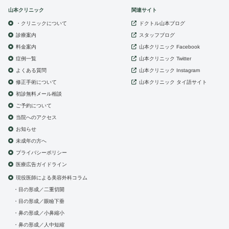
山本クリニック
関連サイト
・クリニックについて
ドクトル山本ブログ
診療案内
スタッフブログ
山本クリニック
料金案内
Facebook
症例一覧
山本クリニック
Twitter
よくある質問
山本クリニック
Instagram
修正手術について
山本クリニック
タイ語サイト
初診無料メール相談
ご予約について
当院へのアクセス
お知らせ
未成年の方へ
プライバシーポリシー
医療広告ガイドライン
現役医師による美容外科コラム
目の形成／二重切開
目の形成／眼瞼下垂
鼻の形成／小鼻縮小
鼻の形成／人中短縮