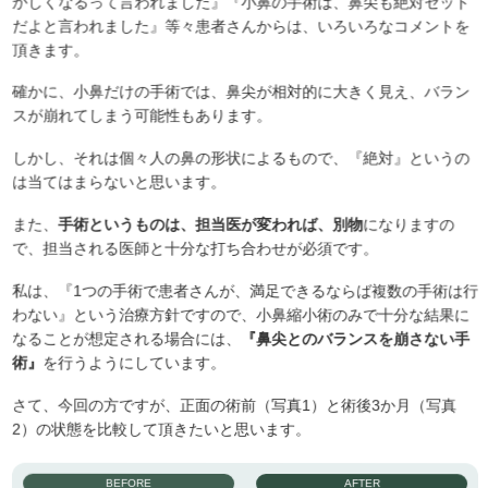
かしくなるって言われました』『小鼻の手術は、鼻尖も絶対セット
だよと言われました』等々患者さんからは、いろいろなコメントを
頂きます。
確かに、小鼻だけの手術では、鼻尖が相対的に大きく見え、バラン
スが崩れてしまう可能性もあります。
しかし、それは個々人の鼻の形状によるもので、『絶対』というの
は当てはまらないと思います。
また、
手術というものは、担当医が変われば、別物
になりますの
で、担当される医師と十分な打ち合わせが必須です。
私は、『1つの手術で患者さんが、満足できるならば複数の手術は行
わない』という治療方針ですので、小鼻縮小術のみで十分な結果に
なることが想定される場合には、
『鼻尖とのバランスを崩さない手
術』
を行うようにしています。
さて、今回の方ですが、正面の術前（写真1）と術後3か月（写真
2）の状態を比較して頂きたいと思います。
BEFORE
AFTER