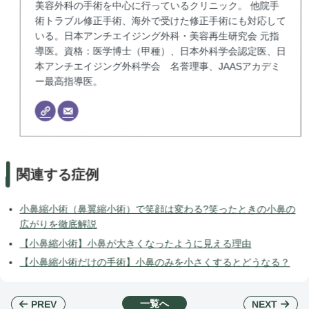
美容外科の手術を中心に行っているクリニック。 他院手
術トラブル修正手術、海外で受けた修正手術にも対応して
いる。日本アンチエイジング外科・美容再生研究会 元指
導医。資格：医学博士（甲種）、日本外科学会認定医、日
本アンチエイジング外科学会 名誉理事、JAASアカデミ
ー最高指導医。
関連する症例
小鼻縮小術（鼻翼縮小術）で笑顔は変わる?笑ったときの小鼻の
広がりを徹底解説
【小鼻縮小術】小鼻が大きくなったように見える理由
【小鼻縮小術だけの手術】小鼻のみを小さくするとどうなる？
一覧へ
NEXT
PREV