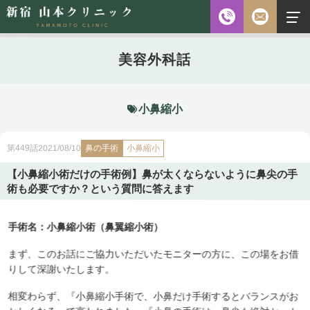
お電話
美容外科話
診察時間
平日 10:00～18:00（最終受付時間18:00）
土曜 10:00～18:00（最終受付時間17:30）
休診日 水・日・祝日
小鼻縮小
ご予約前に必ず下記のページをご確認ください。
鼻の手術
2021/08/10
第449話
小鼻縮小
ご予約について
【小鼻縮小術だけの手術例】鼻が太くならないように鼻尖の手
術も必要ですか？という質問に答えます
無料相談
メールフォーム
手術名：小鼻縮小術（鼻翼縮小術）
※初診の方専用
まず、このお話にご協力いただいたモニターの方に、この場をお借
りして深謝いたします。
無料相談・
03-5315-4391
相変わらず、『小鼻縮小手術で、小鼻だけ手術するとバランスがお
ご予約・
お問い合わせ