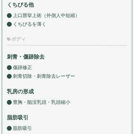
くちびる他
上口唇挙上術（外側人中短縮）
くちびるを薄く
ボディ
刺青・傷跡除去
傷跡修正
刺青切除・刺青除去レーザー
乳房の形成
豊胸・陥没乳頭・乳頭縮小
脂肪吸引
脂肪吸引