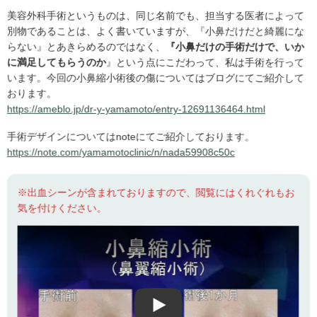
美容外科手術というものは、同じ名前でも、担当する医者によって
別物であることは、よく書いていますが、『小鼻だけだと綺麗にな
らない』とあきらめるのではなく、
『小鼻だけの手術だけで、いか
に満足してもらうのか
』という点にこだわって、私は手術を行って
います。今回の小鼻縮小術後の傷についてはブログにてご紹介して
おります。
https://ameblo.jp/dr-y-yamamoto/entry-12691136464.html
手術デザインについてはnoteにてご紹介しております。
https://note.com/yamamotoclinic/n/nada59908c50c
※出血シーンが含まれておりますので、閲覧にはくれぐれもお
気を付けください。
Play